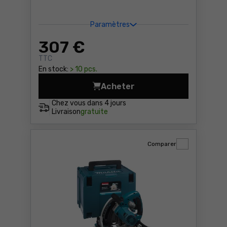
Paramètres
307
€
TTC
En stock:
> 10 pcs.
Acheter
Scie circulaire Makita HS06
Chez vous dans
4 jours
Livraison
gratuite
Comparer