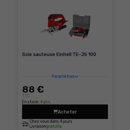
Scie sauteuse Einhell TE-JS 100
Paramètres
88
€
TTC
En stock:
4 pcs.
Acheter
Scie sauteuse Einhell TE-JS
Chez vous dans
4 jours
Livraison
gratuite