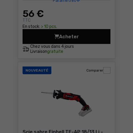
Paramètres
56
€
TTC
En stock:
> 10 pcs.
Acheter
Scie sauteuse Bosch PST Ea
Chez vous dans
4 jours
Livraison
gratuite
NOUVEAUTÉ
Comparer
Scie sabre Einhell TE-AP 18/13 Li -