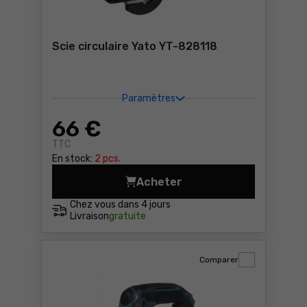
Scie circulaire Yato YT-828118
Paramètres
66
€
TTC
En stock:
2 pcs.
Acheter
Scie circulaire Yato YT-828
Chez vous dans
4 jours
Livraison
gratuite
Comparer