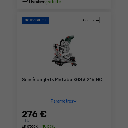
Livraison
gratuite
NOUVEAUTÉ
Comparer
Scie à onglets Metabo KGSV 216 MC
Paramètres
276
€
TTC
En stock:
> 10 pcs.