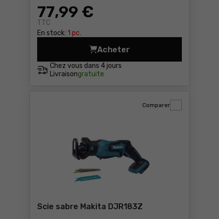
77
,99 €
TTC
En stock:
1 pc.
Acheter
Scie circulaire Yato YT-828
Chez vous dans
4 jours
Livraison
gratuite
Comparer
Scie sabre Makita DJR183Z