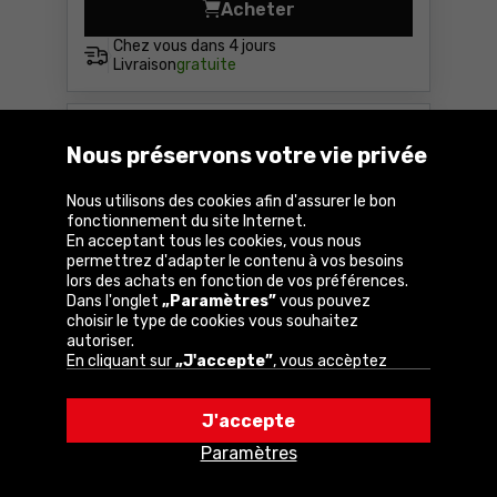
Acheter
Scie sauteuse DeWalt DWE3
Chez vous dans
4 jours
Livraison
gratuite
NOUVEAUTÉ
Comparer
Nous préservons votre vie privée
Nous utilisons des cookies afin d'assurer le bon
fonctionnement du site Internet.
En acceptant tous les cookies, vous nous
permettrez d'adapter le contenu à vos besoins
lors des achats en fonction de vos préférences.
Dans l'onglet
„Paramètres”
vous pouvez
choisir le type de cookies vous souhaitez
autoriser.
En cliquant sur
„J'accepte”
, vous accèptez
Scie circulaire Yato YT-82155
l'utilisation de cookies conformément aux
paramètres de votre navigateur.
J'accepte
Vous pouvez modifier votre choix à tout
moment en cliquant sur
„Paramètres”
dans la
Paramètres
Paramètres
politique en matière de cookies.