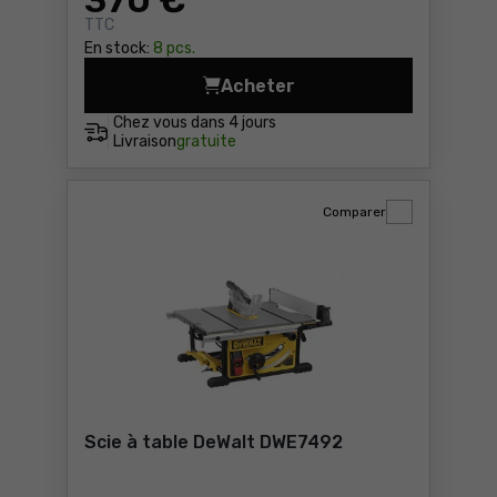
370
€
TTC
En stock:
8 pcs.
Acheter
Scie à table Metabo TS 254
Chez vous dans
4 jours
Livraison
gratuite
Comparer
Scie à table DeWalt DWE7492