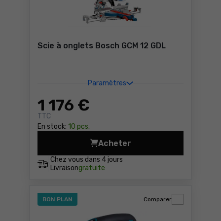
Scie à onglets Bosch GCM 12 GDL
Paramètres
1 176
€
TTC
En stock:
10 pcs.
Acheter
Scie à onglets Bosch GCM 1
Chez vous dans
4 jours
Livraison
gratuite
BON PLAN
Comparer