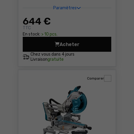
Paramètres
644
€
TTC
En stock:
> 10 pcs.
Acheter
Scie à table DeWalt DWE749
Chez vous dans
4 jours
Livraison
gratuite
Comparer