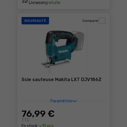
Livraison
gratuite
NOUVEAUTÉ
Comparer
Scie sauteuse Makita LXT DJV186Z
Paramètres
76
,99 €
TTC
En stock:
> 10 pcs.