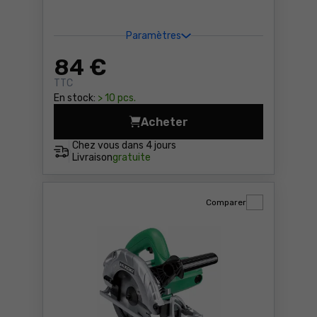
Paramètres
84
€
TTC
En stock:
> 10 pcs.
Acheter
Scie sabre Makita DJR183Z 
Chez vous dans
4 jours
Livraison
gratuite
Comparer