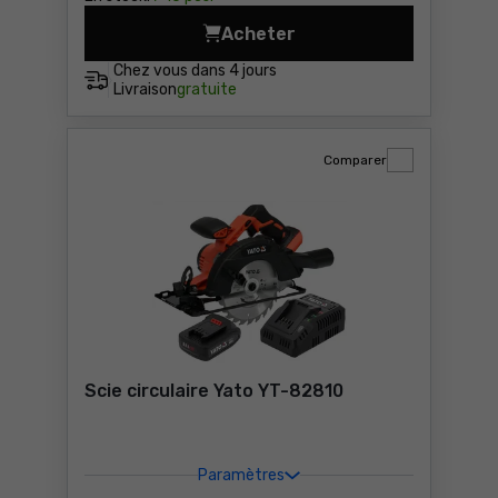
Acheter
Scie sauteuse Makita LXT D
Chez vous dans
4 jours
Livraison
gratuite
Comparer
Scie circulaire Yato YT-82810
Paramètres