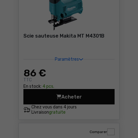
Scie sauteuse Makita MT M4301B
Paramètres
86
€
TTC
En stock:
4 pcs.
Acheter
Scie sauteuse Makita MT M
Chez vous dans
4 jours
Livraison
gratuite
Comparer