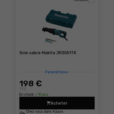
Comparer
Scie sabre Makita JR3051TK
Paramètres
198
€
TTC
En stock:
> 10 pcs.
Acheter
Scie sabre Makita JR3051TK
Chez vous dans
4 jours