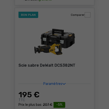
BON PLAN
Comparer
Scie sabre DeWalt DCS382NT
Paramètres
195
€
TTC
Prix le plus bas:
207 €
-5%