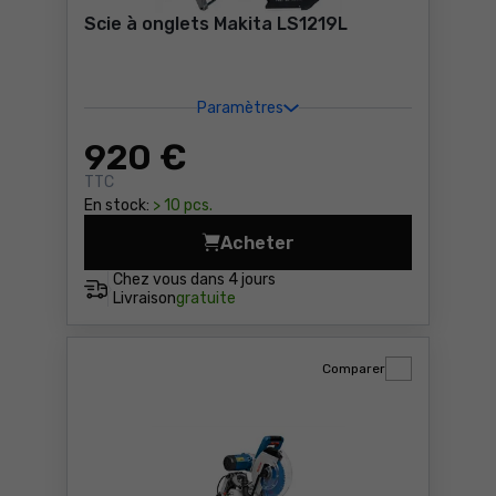
Scie à onglets Makita LS1219L
Paramètres
920
€
TTC
En stock:
> 10 pcs.
Acheter
Scie à onglets Makita LS121
Chez vous dans
4 jours
Livraison
gratuite
Comparer