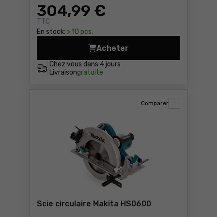
304
,99 €
TTC
En stock:
> 10 pcs.
Acheter
Scie à onglets Makita LS111
Chez vous dans
4 jours
Livraison
gratuite
Comparer
Scie circulaire Makita HS0600