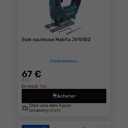
Scie sauteuse Makita JV101DZ
Paramètres
67
€
TTC
En stock:
1 pc.
Acheter
Scie sauteuse Makita JV101
Chez vous dans
4 jours
Livraison
gratuite