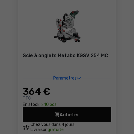
Scie à onglets Metabo KGSV 254 MC
Paramètres
364
€
TTC
En stock:
> 10 pcs.
Acheter
Scie à onglets Metabo KGSV
Chez vous dans
4 jours
Livraison
gratuite