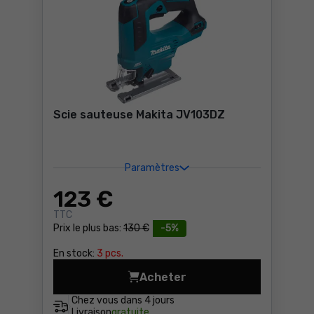
Scie sauteuse Makita JV103DZ
Paramètres
123
€
TTC
Prix le plus bas:
130 €
-5%
En stock:
3 pcs.
Acheter
Scie sauteuse Makita JV103
Chez vous dans
4 jours
Livraison
gratuite