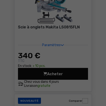
Scie à onglets Makita LS0815FLN
Paramètres
340
€
TTC
En stock:
> 10 pcs.
Acheter
Scie à onglets Makita LS08
Chez vous dans
4 jours
Livraison
gratuite
NOUVEAUTÉ
Comparer