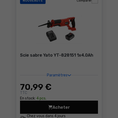
NOUVEAUTÉ
Comparer
Scie sabre Yato YT-828151 1x4.0Ah
Paramètres
70
,99 €
TTC
En stock:
4 pcs.
Acheter
Scie sabre Yato YT-828151 
Chez vous dans
4 jours