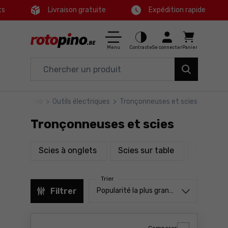
ts
Livraison gratuite
Expédition rapide
Ctrl
M
Maison & Jardin
Menu principal
Menu
Contraste
Se connecter
Panier
Outils électriques
Filtres
Accessoires et équipements
rotopino
>
Outils électriques
>
Tronçonneuses et scies
Produits
Outils
Tronçonneuses et scies
Pied de page
Bons plans
produits
produits
Scies à onglets
Scies sur table
Scies ci
Carte du site
Trier
Trier à partir de
Filtrer
Popularité la plus grande