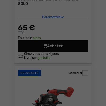
SOLO
Paramètres
65
€
TTC
En stock:
4 pcs.
Acheter
Scie sabre Einhell TE-AP 18/
Chez vous dans
4 jours
Livraison
gratuite
NOUVEAUTÉ
Comparer