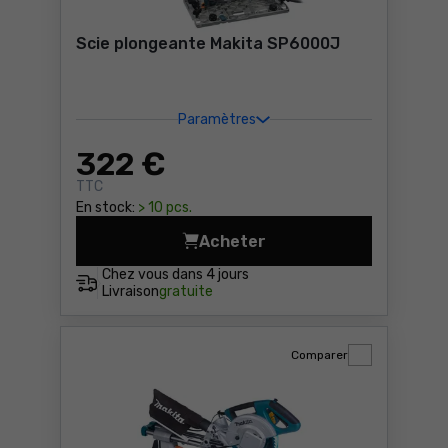
Scie plongeante Makita SP6000J
Paramètres
322
€
TTC
En stock:
> 10 pcs.
Acheter
Scie plongeante Makita SP
Chez vous dans
4 jours
Livraison
gratuite
Comparer