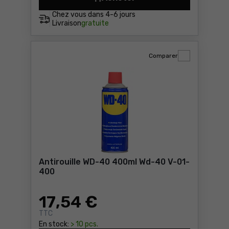
Lubrifiant silicone en spra
Chez vous dans
4-6 jours
Livraison
gratuite
Comparer
Antirouille WD-40 400ml Wd-40 V-01-
400
17
,54 €
TTC
En stock:
> 10 pcs.