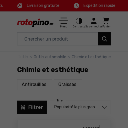
ts
Livraison gratuite
Expédition rapide
Ctrl
M
Maison & Jardin
Menu principal
Menu
Contraste
Se connecter
Panier
Outils électriques
Filtres
Accessoires et équipements
otopino
>
Outils
>
Outils automobile
>
Chimie et esthétique
Produits
Outils
Chimie et esthétique
Pied de page
Bons plans
produits
produits
Antirouilles
Graisses
Carte du site
Trier
Trier à partir de
Filtrer
Popularité la plus grande