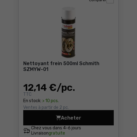
Comparer
Nettoyant frein 500ml Schmith
SZMYW-01
12
,14 €
/ pc.
TTC
En stock:
> 10 pcs.
Ventes à partir de 2 pc.
Acheter
Nettoyant frein 500ml Schm
Chez vous dans
4-6 jours
Livraison
gratuite