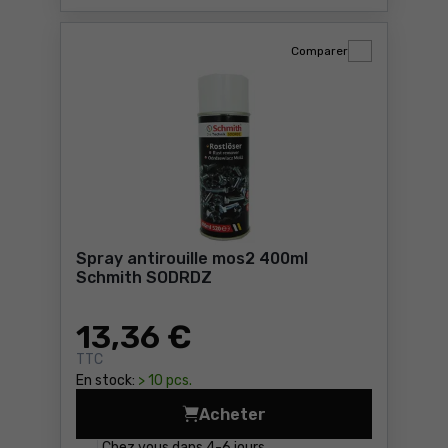
Comparer
Spray antirouille mos2 400ml
Schmith SODRDZ
13
,36 €
TTC
En stock:
> 10 pcs.
Acheter
Spray antirouille mos2 400
Chez vous dans
4-6 jours