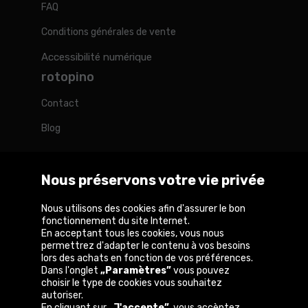
FAQ
Conditions générales de vente
Accessibilité numérique
rotopino
Contact
Blog
Nous préservons votre vie privée
Rotopino dans le monde
Nous utilisons des cookies afin d'assurer le bon
fonctionnement du site Internet.
En acceptant tous les cookies, vous nous
België
Deutschland
France
Nederland
Österreich
permettrez d'adapter le contenu à vos besoins
lors des achats en fonction de vos préférences.
Dans l'onglet
„Paramètres”
vous pouvez
choisir le type de cookies vous souhaitez
autoriser.
Copyright © 2026
En cliquant sur
„J'accepte”
, vous accèptez