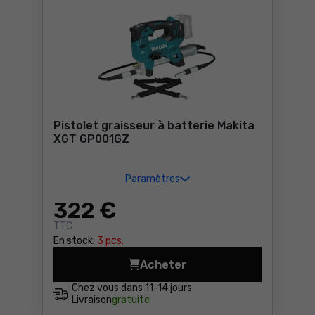
Pistolet graisseur à batterie Makita
XGT GP001GZ
Paramètres
322
€
TTC
En stock:
3 pcs.
Acheter
Pistolet graisseur à batte
Chez vous dans
11-14 jours
Livraison
gratuite