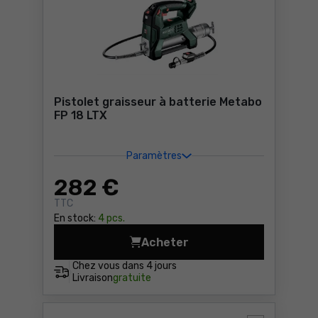
Pistolet graisseur à batterie Metabo
FP 18 LTX
Paramètres
282
€
TTC
En stock:
4 pcs.
Acheter
Pistolet graisseur à batter
Chez vous dans
4 jours
Livraison
gratuite