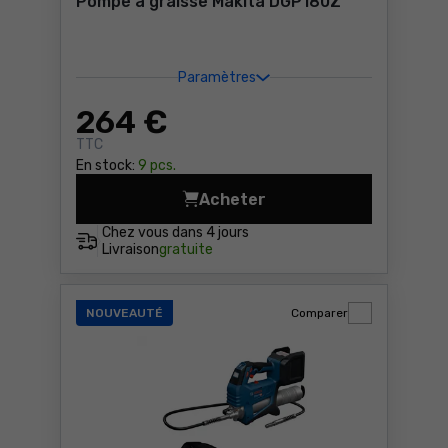
Pompe à graisse Makita DGP180Z
Paramètres
264
€
TTC
En stock:
9 pcs.
Acheter
Pompe à graisse Makita DG
Chez vous dans
4 jours
Livraison
gratuite
NOUVEAUTÉ
Comparer