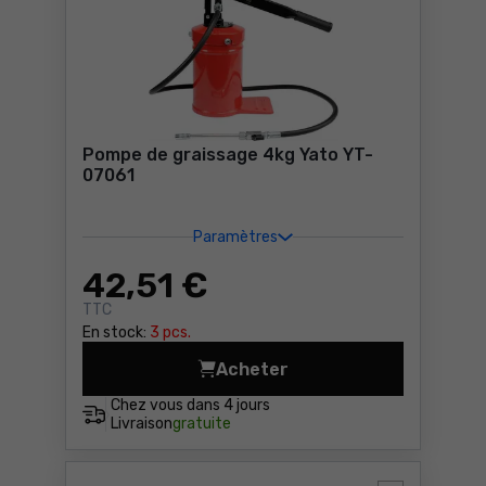
Pompe de graissage 4kg Yato YT-
07061
Paramètres
42
,51 €
TTC
En stock:
3 pcs.
Acheter
Pompe de graissage 4kg Ya
Chez vous dans
4 jours
Livraison
gratuite