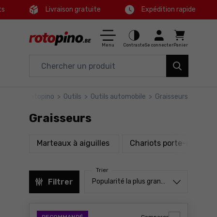
ts
Livraison gratuite
Expédition rapide
Ctrl
M
Maison & Jardin
Menu principal
Menu
Contraste
Se connecter
Panier
Outils électriques
Filtres
Accessoires et équipements
rotopino
>
Outils
>
Outils automobile
>
Graisseurs
Produits
Outils
Graisseurs
Pied de page
Bons plans
produits
pr
Marteaux à aiguilles
Chariots porte-outils
Carte du site
Trier
Trier à partir de
Filtrer
Popularité la plus grande