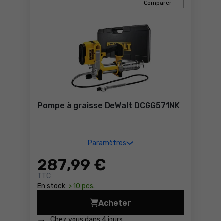
Comparer
Pompe à graisse DeWalt DCGG571NK
Paramètres
287
,99 €
TTC
En stock:
> 10 pcs.
Acheter
Pompe à graisse DeWalt DC
Chez vous dans
4 jours