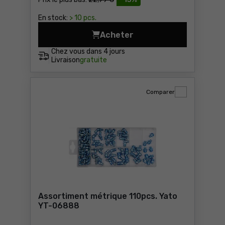
En stock:
> 10 pcs.
Acheter
Graisseur 400 g Yato YT-07
Chez vous dans
4 jours
Livraison
gratuite
Comparer
Assortiment métrique 110pcs. Yato
YT-06888