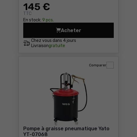
145
€
TTC
En stock:
9 pcs.
Acheter
Pompe à graisse Yato YT-0
Chez vous dans
4 jours
Livraison
gratuite
Comparer
Pompe à graisse pneumatique Yato
YT-07068