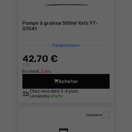
Pompe à graisse 500ml Yato YT-
07041
Paramètres
42
,70 €
TTC
En stock:
2 pcs.
Acheter
Pompe à graisse 500ml Yat
Chez vous dans
5-6 jours
Livraison
gratuite
Comparer