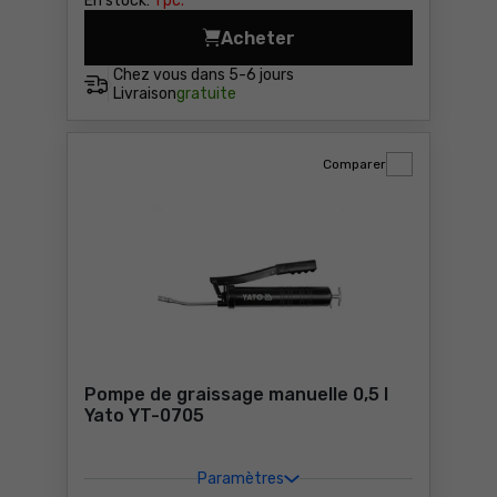
En stock:
1 pc.
Acheter
Pistolet
Chez vous dans
5-6 jours
Livraison
gratuite
Comparer
Pompe de graissage manuelle 0,5 l
Yato YT-0705
Paramètres