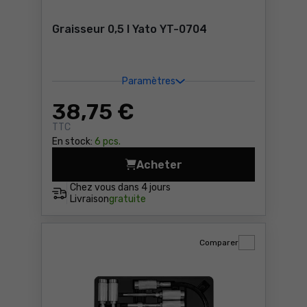
Graisseur 0,5 l Yato YT-0704
Paramètres
38
,75 €
TTC
En stock:
6 pcs.
Acheter
Graisseur 0,5 l Yato YT-070
Chez vous dans
4 jours
Livraison
gratuite
Comparer