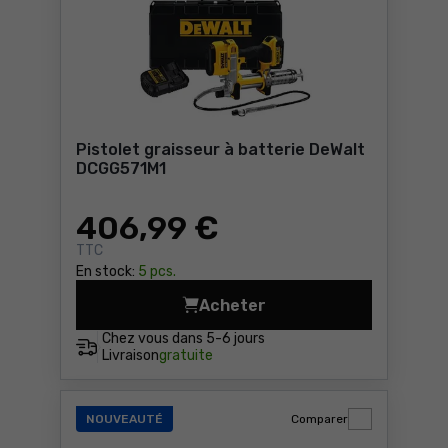
Pistolet graisseur à batterie DeWalt
DCGG571M1
406
,99 €
TTC
En stock:
5 pcs.
Acheter
Pistolet graisseur à batte
Chez vous dans
5-6 jours
Livraison
gratuite
NOUVEAUTÉ
Comparer