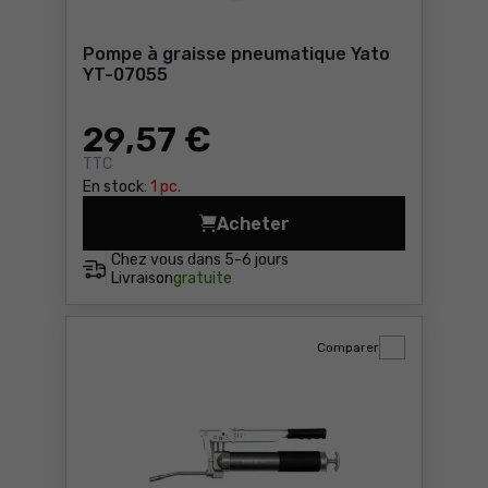
Pompe à graisse pneumatique Yato
YT-07055
29
,57 €
TTC
En stock:
1 pc.
Acheter
Pompe à graisse pneumatiq
Chez vous dans
5-6 jours
Livraison
gratuite
Comparer