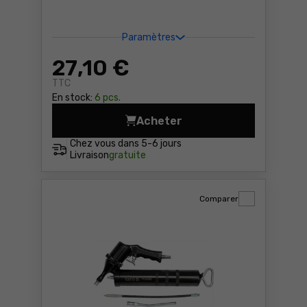
Paramètres
27
,10 €
TTC
En stock:
6 pcs.
Acheter
Pompe à graisse Yato YT-07
Chez vous dans
5-6 jours
Livraison
gratuite
Comparer