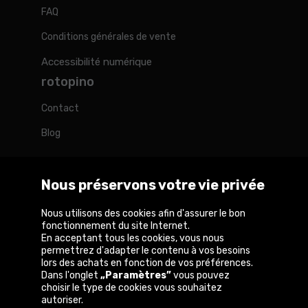
FAQ
Conditions générales de vente
Accessibilité numérique
rotopino
Contact
Blog
Nous préservons votre vie privée
Rotopino dans le monde
Nous utilisons des cookies afin d'assurer le bon
fonctionnement du site Internet.
En acceptant tous les cookies, vous nous
België
Deutschland
France
Nederland
Österreich
permettrez d'adapter le contenu à vos besoins
lors des achats en fonction de vos préférences.
Dans l'onglet
„Paramètres”
vous pouvez
choisir le type de cookies vous souhaitez
autoriser.
Copyright © 2026