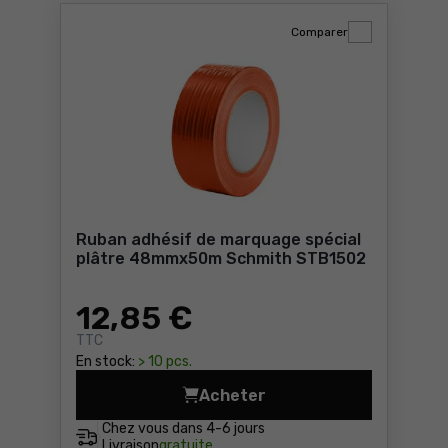
Comparer
Ruban adhésif de marquage spécial
plâtre 48mmx50m Schmith STB1502
12
,85 €
TTC
En stock:
> 10 pcs.
Acheter
Ruban adhésif de marquage
Chez vous dans
4-6 jours
Livraison
gratuite