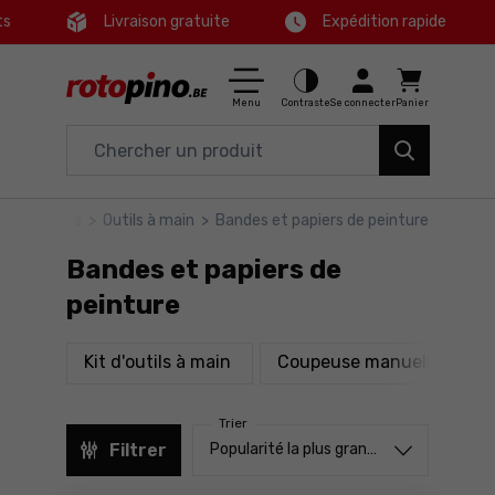
ts
Livraison gratuite
Expédition rapide
Ctrl
M
Maison & Jardin
Menu principal
Menu
Contraste
Se connecter
Panier
Outils électriques
Filtres
Accessoires et équipements
ino
>
Outils
>
Outils à main
>
Bandes et papiers de peinture
Produits
Outils
Bandes et papiers de
Pied de page
Bons plans
peinture
Carte du site
produits
produ
Kit d'outils à main
Coupeuse manuelle
Trier
Trier à partir de
Filtrer
Popularité la plus grande