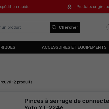
xpédition rapide
Produits originau
Chercher
TRIQUES
ACCESSOIRES ET ÉQUIPEMENTS
trouvé
12
produits
Pinces à serrage de connect
Yato YT-2246