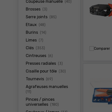
produits
Coupeuse manuelle
(40)
produits
Brosses
(3)
produits
Serre joints
(85)
produits
Etaux
(48)
produits
Burins
(14)
produits
Limes
(7)
produits
Clés
(353)
Comparer
produits
Cintreuses
(6)
produits
Presses radiales
(3)
produits
Cisaille pour tôle
(30)
produits
Tournevis
(69)
Agrafeuses manuelles
produits
(11)
Pinces / pinces
produits
universelles
(180)
produits