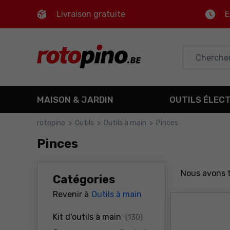
Livraison gratuite
E
Control
M
Menu principal
Filtres
MAISON & JARDIN
OUTILS ÉLEC
Produits
rotopino
>
Outils
>
Outils à main
>
Pinces
Pinces
Pied de page
Carte du site
Nous avons 
Catégories
Revenir à
Outils à main
produits
Kit d'outils à main
(130)