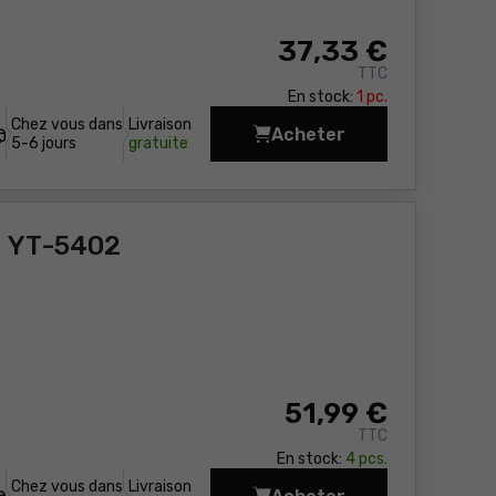
37
,33 €
TTC
En stock:
1 pc.
Chez vous dans
Livraison
Acheter
Pinces Yato YT-2240 P
5-6 jours
gratuite
o YT-5402
51
,99 €
TTC
En stock:
4 pcs.
Chez vous dans
Livraison