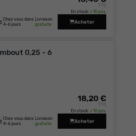
TTC
En stock:
> 10 pcs.
Chez vous dans
Livraison
Acheter
Pinces universelles +
4-6 jours
gratuite
embout 0,25 - 6
18
,20 €
TTC
En stock:
> 10 pcs.
Chez vous dans
Livraison
Acheter
Pince à sertir pour c
4-6 jours
gratuite