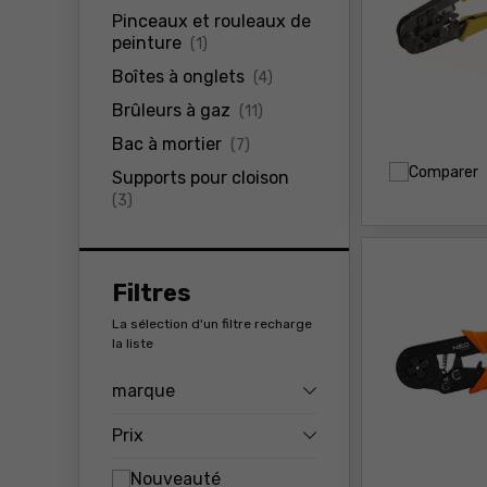
Pinceaux et rouleaux de
produits
peinture
(1)
produits
Boîtes à onglets
(4)
produits
Brûleurs à gaz
(11)
produits
Bac à mortier
(7)
Comparer
Supports pour cloison
produits
(3)
Filtres
La sélection d'un filtre recharge
la liste
marque
Prix
Nouveauté