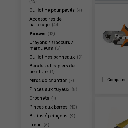
produits
(16)
produits
Guillotine pour pavés
(4)
Accessoires de
produits
carrelage
(44)
produits
Pinces
(12)
Crayons / traceurs /
produits
marqueurs
(5)
produits
Guillotines panneaux
(9)
Bandes et papiers de
produits
peinture
(1)
Comparer
produits
Mires de chantier
(7)
produits
Pinces aux tuyaux
(8)
produits
Crochets
(1)
produits
Pinces aux barres
(18)
produits
Burins / poinçons
(9)
produits
Treuil
(5)