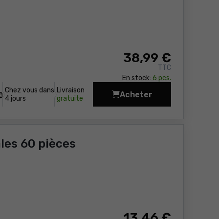
38
,99 €
TTC
En stock:
6 pcs.
Chez vous dans
Livraison
Acheter
Pinces à serrage de 
4 jours
gratuite
les 60 pièces
13
,46 €