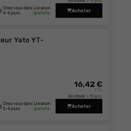
En stock:
> 10 pcs.
Chez vous dans
Livraison
Acheter
Pince à sertir Neo 01-
4-6 jours
gratuite
eur Yato YT-
16
,42 €
TTC
En stock:
> 10 pcs.
Chez vous dans
Livraison
Acheter
Pinces au serrage de
5-6 jours
gratuite