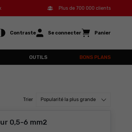
x
Plus de 700 000 clients
Contraste
Se connecter
Panier
OUTILS
BONS PLANS
Trier à partir de
Trier
Popularité la plus grande
eur 0,5-6 mm2