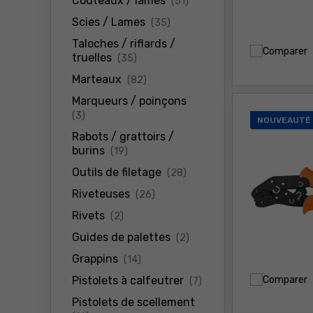
Couteaux / lames
(51)
produits
Scies / Lames
(35)
Taloches / riflards /
Comparer
produits
truelles
(35)
produits
Marteaux
(82)
Marqueurs / poinçons
produits
(3)
NOUVEAUTÉ
Rabots / grattoirs /
produits
burins
(19)
produits
Outils de filetage
(28)
produits
Riveteuses
(26)
produits
Rivets
(2)
produits
Guides de palettes
(2)
produits
Grappins
(14)
produits
Comparer
Pistolets à calfeutrer
(7)
Pistolets de scellement