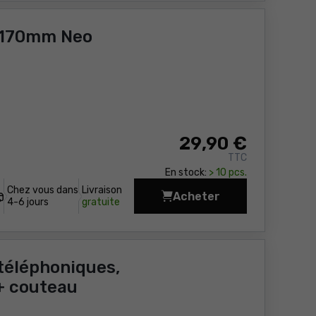
s 170mm Neo
29
,90 €
TTC
En stock:
> 10 pcs.
Chez vous dans
Livraison
Acheter
Pince de sertissage à
4-6 jours
gratuite
téléphoniques,
+ couteau