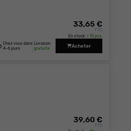
33
,65 €
TTC
En stock:
> 10 pcs.
Chez vous dans
Livraison
Acheter
Pinces à serrer des e
4-6 jours
gratuite
39
,60 €
TTC