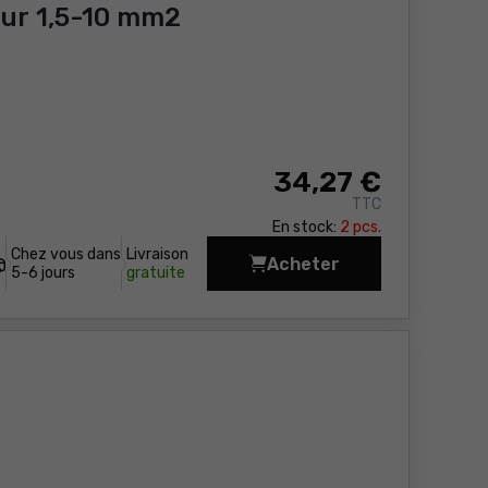
eur 1,5-10 mm2
34
,27 €
TTC
En stock:
2 pcs.
Chez vous dans
Livraison
Acheter
Pinces à serrage de 
5-6 jours
gratuite