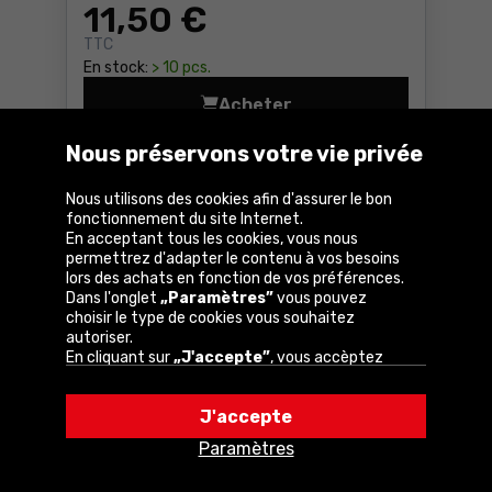
11
,50 €
TTC
En stock:
> 10 pcs.
Acheter
T-shirt Lahti Pro L40212 Pr
Variantes disponibles
Nous préservons votre vie privée
Chez vous dans
4 jours
Livraison
gratuite
Nous utilisons des cookies afin d'assurer le bon
fonctionnement du site Internet.
En acceptant tous les cookies, vous nous
permettrez d'adapter le contenu à vos besoins
Comparer
lors des achats en fonction de vos préférences.
Dans l'onglet
„Paramètres”
vous pouvez
choisir le type de cookies vous souhaitez
autoriser.
En cliquant sur
„J'accepte”
, vous accèptez
l'utilisation de cookies conformément aux
paramètres de votre navigateur.
J'accepte
Vous pouvez modifier votre choix à tout
moment en cliquant sur
„Paramètres”
dans la
Paramètres
politique en matière de cookies.