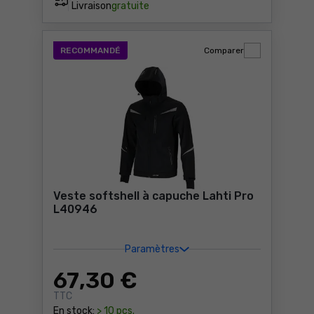
Livraison
gratuite
RECOMMANDÉ
Comparer
Veste softshell à capuche Lahti Pro
L40946
Paramètres
67
,30 €
TTC
En stock:
> 10 pcs.