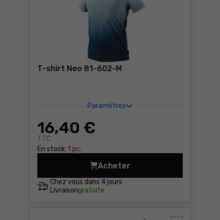
T-shirt Neo 81-602-M
Paramètres
16
,40 €
TTC
En stock:
1 pc.
Acheter
T-shirt Neo 81-602-M Prix 
Chez vous dans
4 jours
Livraison
gratuite