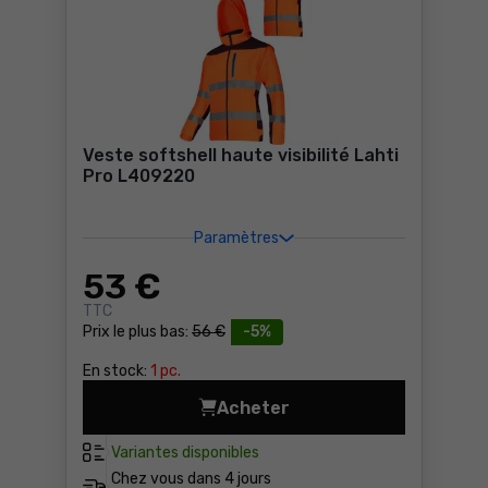
Veste softshell haute visibilité Lahti
Pro L409220
Paramètres
53
€
TTC
Prix le plus bas:
56 €
-5%
En stock:
1 pc.
Acheter
Veste softshell haute visibi
Variantes disponibles
Chez vous dans
4 jours