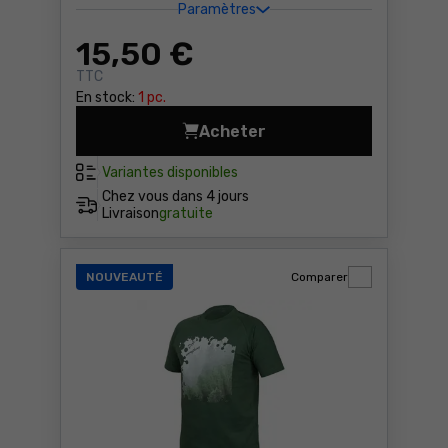
Paramètres
15
,50 €
TTC
En stock:
1 pc.
Acheter
T-shirt avec imprimé Neo 81
Variantes disponibles
Chez vous dans
4 jours
Livraison
gratuite
NOUVEAUTÉ
Comparer