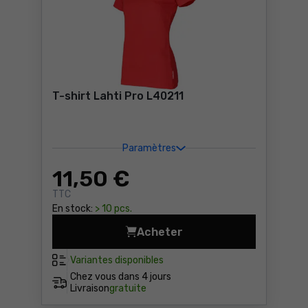
T-shirt Lahti Pro L40211
Paramètres
11
,50 €
TTC
En stock:
> 10 pcs.
Acheter
T-shirt Lahti Pro L40211 Pri
Variantes disponibles
Chez vous dans
4 jours
Livraison
gratuite