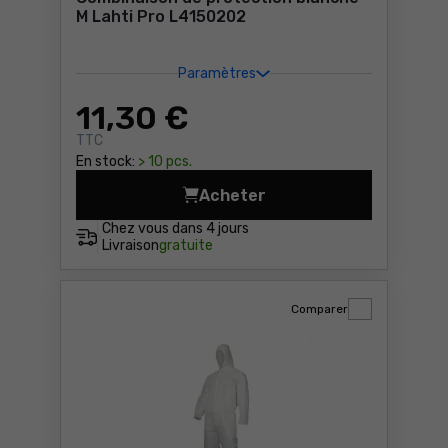
M Lahti Pro L4150202
Paramètres
11
,30 €
TTC
En stock:
> 10 pcs.
Acheter
Combinaison de protection 
Chez vous dans
4 jours
Livraison
gratuite
Comparer