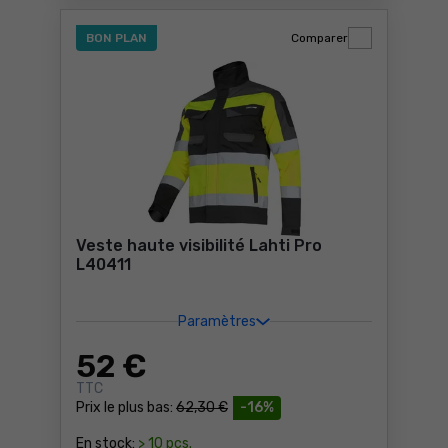
BON PLAN
Comparer
Veste haute visibilité Lahti Pro
L40411
Paramètres
52
€
TTC
Prix le plus bas:
62,30 €
-16%
En stock:
> 10 pcs.