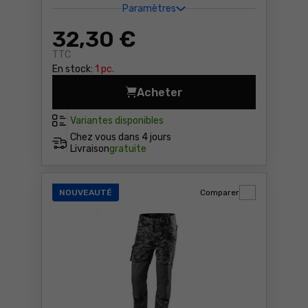
Paramètres
32
,30 €
TTC
En stock:
1 pc.
Acheter
Pantalon de travail 2 Way S
Variantes disponibles
Chez vous dans
4 jours
Livraison
gratuite
NOUVEAUTÉ
Comparer