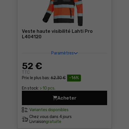
Veste haute visibilité Lahti Pro
L404120
Paramètres
52
€
TTC
Prix le plus bas:
62,30 €
-16%
En stock:
> 10 pcs.
Acheter
Veste haute visibilité Laht
Variantes disponibles
Chez vous dans
4 jours
Livraison
gratuite