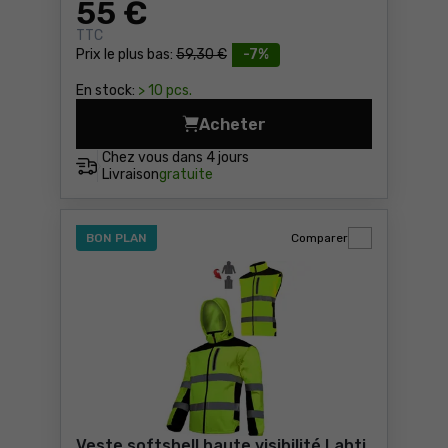
55
€
TTC
Prix le plus bas:
59,30 €
-7%
En stock:
> 10 pcs.
Acheter
Sac à vêtements noir 52l L
Chez vous dans
4 jours
Livraison
gratuite
BON PLAN
Comparer
Veste softshell haute visibilité Lahti