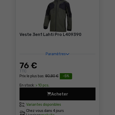
Veste 3en1 Lahti Pro L409390
Paramètres
76
€
TTC
Prix le plus bas:
80,80 €
-5%
En stock:
> 10 pcs.
Acheter
Veste 3en1 Lahti Pro L4093
Variantes disponibles
Chez vous dans
4 jours