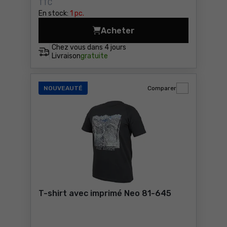
TTC
En stock:
1 pc.
Acheter
T-shirt Neo CAMO 81-613-M 
Chez vous dans
4 jours
Livraison
gratuite
NOUVEAUTÉ
Comparer
T-shirt avec imprimé Neo 81-645