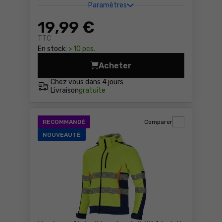
Paramètres
19
,99 €
TTC
En stock:
> 10 pcs.
Acheter
Lampe de poche LED sur le 
Chez vous dans
4 jours
Livraison
gratuite
RECOMMANDÉ
Comparer
NOUVEAUTÉ