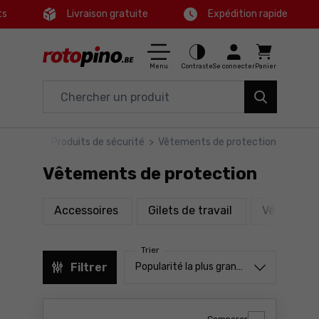
ts
Livraison gratuite
Expédition rapide
Ctrl
M
Maison & Jardin
Menu principal
Menu
Contraste
Se connecter
Panier
Outils électriques
Filtres
Accessoires et équipements
ipements
>
Produits de sécurité
>
Vêtements de protection
Produits
Outils
Vêtements de protection
Pied de page
Bons plans
produits
produits
Accessoires
Gilets de travail
Vêtements
Carte du site
Trier
Trier à partir de
Filtrer
Popularité la plus grande