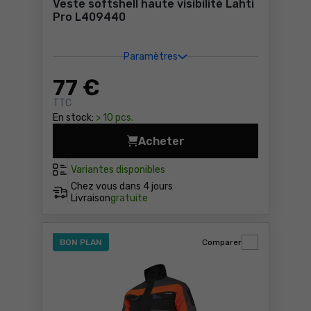
Veste softshell haute visibilité Lahti
Pro L409440
Paramètres
77
€
TTC
En stock:
> 10 pcs.
Acheter
Veste softshell haute visib
Variantes disponibles
Chez vous dans
4 jours
Livraison
gratuite
BON PLAN
Comparer