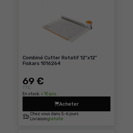
Combiné Cutter Rotatif 12"x12"
Fiskars 1016264
69
€
TTC
En stock:
> 10 pcs.
Acheter
Combiné Cutter Rotatif 12"
Chez vous dans
5-6 jours
Livraison
gratuite