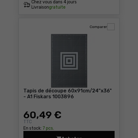
Chez vous dans
4 jours
Livraison
gratuite
Comparer
Tapis de découpe 60x91cm/24"x36"
- A1 Fiskars 1003896
60
,49 €
TTC
En stock:
7 pcs.