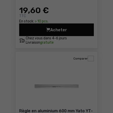
19
,60 €
TTC
En stock:
> 10 pcs.
Acheter
Micromètre numérique 0-25
Chez vous dans
4-6 jours
Livraison
gratuite
Comparer
Règle en aluminium 600 mm Yato YT-