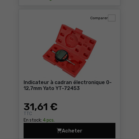
Comparer
Indicateur à cadran électronique 0-
12,7mm Yato YT-72453
31
,61 €
TTC
En stock:
4 pcs.
Acheter
Indicateur à cadran électr