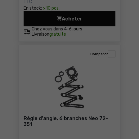
TTC
En stock:
> 10 pcs.
Acheter
Règle triangulaire Neo 72-2
Chez vous dans
4-6 jours
Livraison
gratuite
Comparer
Règle d'angle, 6 branches Neo 72-
351