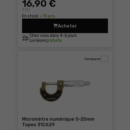
16
,90 €
TTC
En stock:
> 10 pcs.
Acheter
Règle d'angle, 6 branches N
Chez vous dans
4-6 jours
Livraison
gratuite
Comparer
Micromètre numérique 0-25mm
Topex 31C629