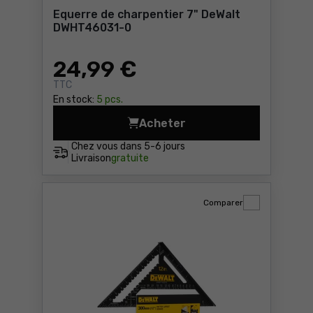
Equerre de charpentier 7" DeWalt
DWHT46031-0
24
,99 €
TTC
En stock:
5 pcs.
Acheter
Equerre de charpentier 7"
Chez vous dans
5-6 jours
Livraison
gratuite
Comparer