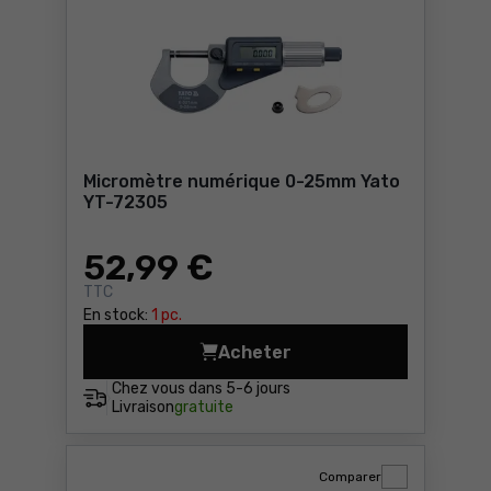
Micromètre numérique 0-25mm Yato
YT-72305
52
,99 €
TTC
En stock:
1 pc.
Acheter
Micromètre numérique 0-25
Chez vous dans
5-6 jours
Livraison
gratuite
Comparer