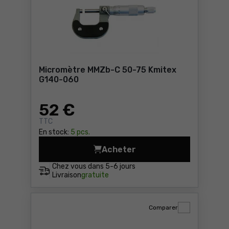
Micromètre MMZb-C 50-75 Kmitex
G140-060
52
€
TTC
En stock:
5 pcs.
Acheter
Micromètre MMZb-C 50-75 K
Chez vous dans
5-6 jours
Livraison
gratuite
Comparer