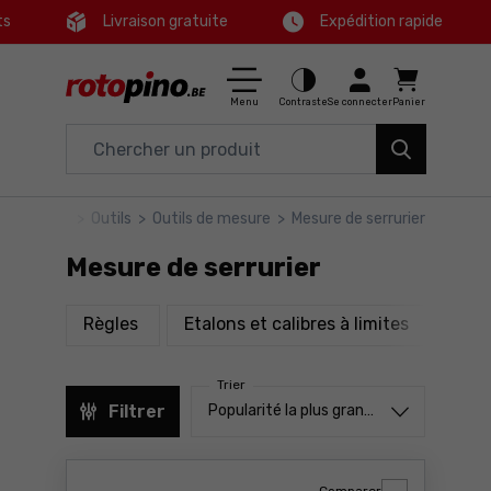
ts
Livraison gratuite
Expédition rapide
Ctrl
M
Maison & Jardin
Menu principal
Menu
Contraste
Se connecter
Panier
Outils électriques
Filtres
Accessoires et équipements
rotopino
>
Outils
>
Outils de mesure
>
Mesure de serrurier
Produits
Outils
Mesure de serrurier
Pied de page
Bons plans
produits
produits
Règles
Etalons et calibres à limites
Mic
Carte du site
Trier
Trier à partir de
Filtrer
Popularité la plus grande