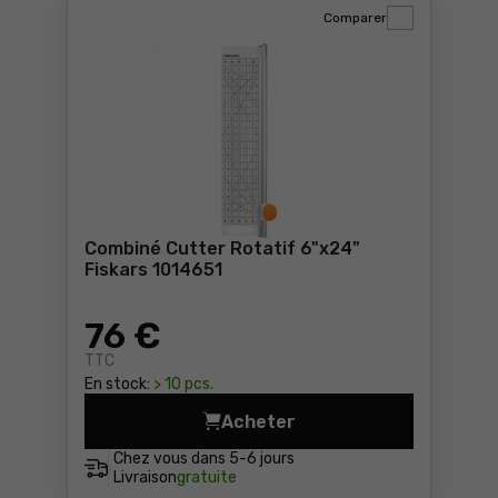
Comparer
Combiné Cutter Rotatif 6"x24"
Fiskars 1014651
76
€
TTC
En stock:
> 10 pcs.
Acheter
Combiné Cutter Rotatif 6"x
Chez vous dans
5-6 jours
Livraison
gratuite