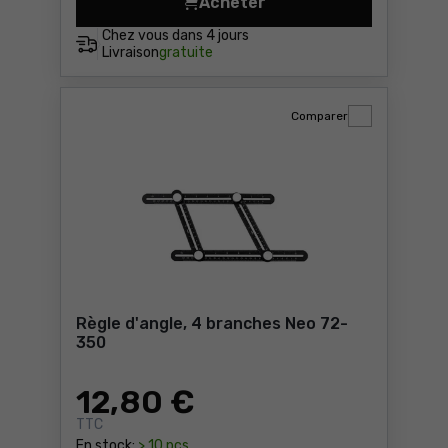
Acheter
Tapis de découpe 60x91cm/2
Chez vous dans
4 jours
Livraison
gratuite
Comparer
Règle d'angle, 4 branches Neo 72-
350
12
,80 €
TTC
En stock:
> 10 pcs.