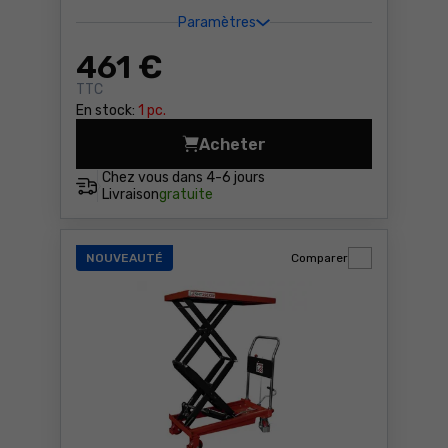
Paramètres
461
€
TTC
En stock:
1 pc.
Acheter
Table élévatrice à ciseaux
Chez vous dans
4-6 jours
Livraison
gratuite
NOUVEAUTÉ
Comparer