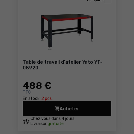
Comparer
Table de travail d'atelier Yato YT-
08920
488
€
TTC
En stock:
2 pcs.
Acheter
Table de travail d'atelier 
Chez vous dans
4 jours
Livraison
gratuite