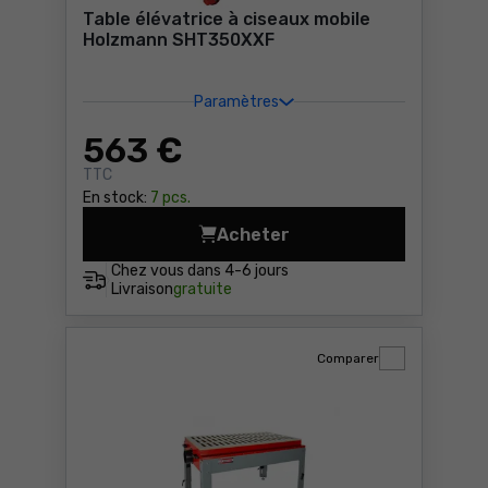
Table élévatrice à ciseaux mobile
Holzmann SHT350XXF
Paramètres
563
€
TTC
En stock:
7 pcs.
Acheter
Table élévatrice à ciseaux
Chez vous dans
4-6 jours
Livraison
gratuite
Comparer