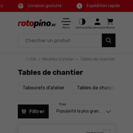
ts
Livraison gratuite
Expédition rapide
Ctrl
M
Maison & Jardin
Menu principal
Menu
Contraste
Se connecter
Panier
Outils électriques
Filtres
Accessoires et équipements
rotopino
>
Outils
>
Meubles d'atelier
>
Tables de chantier
Produits
Outils
Tables de chantier
Pied de page
Bons plans
produits
pr
Tabourets d'atelier
Tables de charpentier
Carte du site
Trier
Trier à partir de
Filtrer
Popularité la plus grande