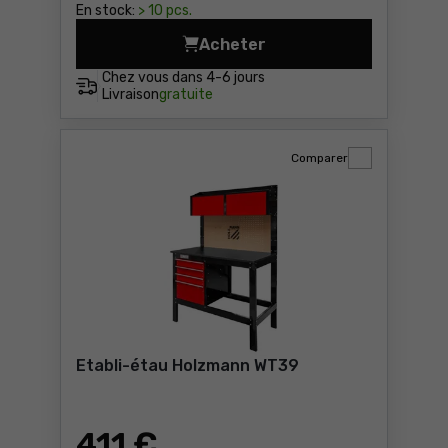
En stock:
> 10 pcs.
Acheter
Table élévatrice à ciseaux
Chez vous dans
4-6 jours
Livraison
gratuite
Comparer
Etabli-étau Holzmann WT39
411
€