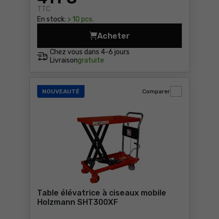
TTC
En stock:
> 10 pcs.
Acheter
Etabli-étau Holzmann WT39 
Chez vous dans
4-6 jours
Livraison
gratuite
NOUVEAUTÉ
Comparer
Table élévatrice à ciseaux mobile
Holzmann SHT300XF