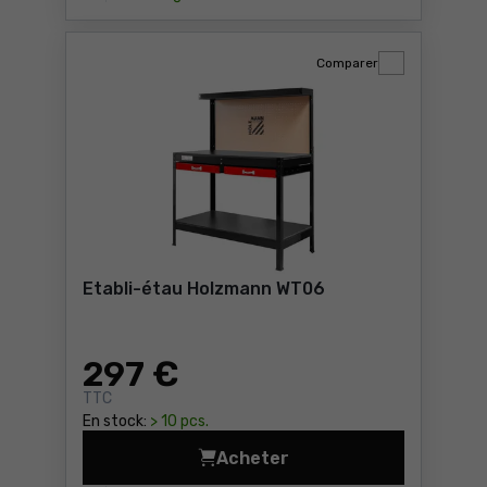
Comparer
Etabli-étau Holzmann WT06
297
€
TTC
En stock:
> 10 pcs.
Acheter
Etabli-étau Holzmann WT06 