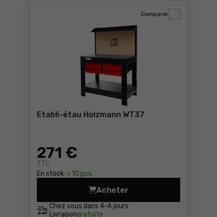
Comparer
Etabli-étau Holzmann WT37
271
€
TTC
En stock:
> 10 pcs.
Acheter
Etabli-étau Holzmann WT37 
Chez vous dans
4-6 jours
Livraison
gratuite