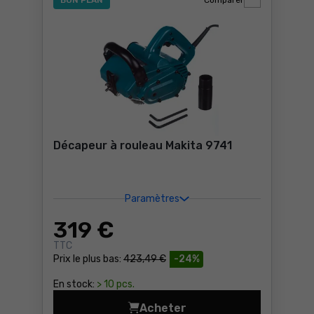
BON PLAN
Comparer
Décapeur à rouleau Makita 9741
Paramètres
319
€
TTC
Prix le plus bas:
423,49 €
-24%
En stock:
> 10 pcs.
Acheter
Décapeur à rouleau Makita 