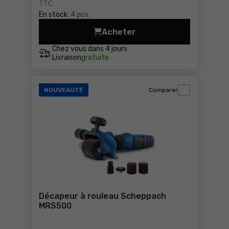
TTC
En stock:
4 pcs.
Acheter
Finition satinée 1300W Yato
Chez vous dans
4 jours
Livraison
gratuite
NOUVEAUTÉ
Comparer
Décapeur à rouleau Scheppach
MRS500