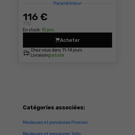
Paramètres
116
€
TTC
En stock:
10 pcs.
Acheter
Décapeur à rouleau Schepp
Chez vous dans
11-14 jours
Livraison
gratuite
Catégories associées:
Meuleuses et ponceuses Proxxon
Meuleuses et ponceuses Yato