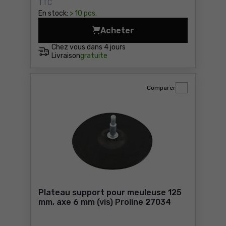
TTC
En stock:
> 10 pcs.
Acheter
Disque à tronçonner à moye
Chez vous dans
4 jours
Livraison
gratuite
Comparer
Plateau support pour meuleuse 125
mm, axe 6 mm (vis) Proline 27034