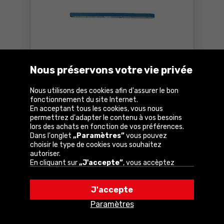
Feuille abrasive/disque abrasif X450
Nous préservons votre vie privée
Bosch 2608606219
Nous utilisons des cookies afin d'assurer le bon
fonctionnement du site Internet.
Paramètres
En acceptant tous les cookies, vous nous
permettrez d'adapter le contenu à vos besoins
8
,90 €
lors des achats en fonction de vos préférences.
TTC
Dans l'onglet
„Paramètres”
vous pouvez
choisir le type de cookies vous souhaitez
En stock:
1 pc.
autoriser.
Acheter
En cliquant sur
„J'accepte”
, vous accèptez
Feuille abrasive/disque ab
l'utilisation de cookies conformément aux
Chez vous dans
4 jours
paramètres de votre navigateur.
Livraison
gratuite
J'accepte
Vous pouvez modifier votre choix à tout
moment en cliquant sur
„Paramètres”
dans la
Paramètres
politique en matière de cookies.
Comparer