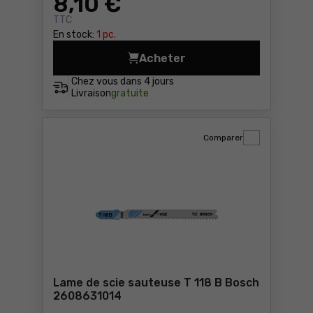
8
,10 €
TTC
En stock:
1 pc.
Acheter
Embout de vissage qualité 
Chez vous dans
4 jours
Livraison
gratuite
Comparer
Lame de scie sauteuse T 118 B Bosch
2608631014