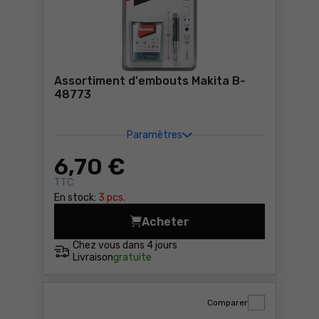
Assortiment d'embouts Makita B-
48773
Paramètres
6
,70 €
TTC
En stock:
3 pcs.
Acheter
Assortiment d'embouts Maki
Chez vous dans
4 jours
Livraison
gratuite
Comparer