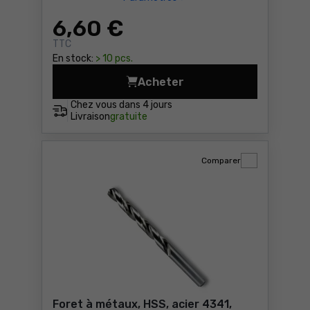
6
,60 €
TTC
En stock:
> 10 pcs.
Acheter
Disque à tronçonner pierre
Chez vous dans
4 jours
Livraison
gratuite
Comparer
Foret à métaux, HSS, acier 4341,