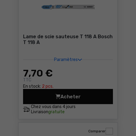
Lame de scie sauteuse T 118 A Bosch
T 118 A
Paramètres
7
,70 €
TTC
En stock:
2 pcs.
Acheter
Lame de scie sauteuse T 118
Chez vous dans
4 jours
Livraison
gratuite
Comparer