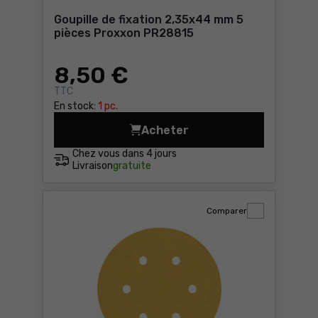
Goupille de fixation 2,35x44 mm 5
pièces Proxxon PR28815
8
,50 €
TTC
En stock:
1 pc.
Acheter
Goupille de fixation 2,35x4
Chez vous dans
4 jours
Livraison
gratuite
Comparer