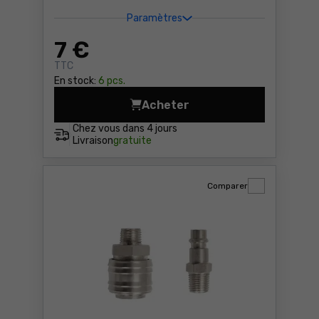
Paramètres
7
€
TTC
En stock:
6 pcs.
Acheter
Foret SDS-Plus-1 14x200/
Chez vous dans
4 jours
Livraison
gratuite
Comparer