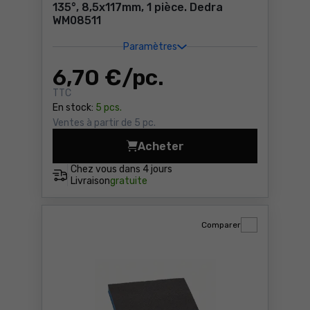
135°, 8,5x117mm, 1 pièce. Dedra
WM08511
Paramètres
6
,70 €
/ pc.
TTC
En stock:
5 pcs.
Ventes à partir de 5 pc.
Acheter
Foret à métaux, HSS, acier 
Chez vous dans
4 jours
Livraison
gratuite
Comparer