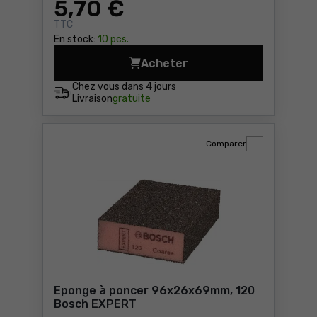
5
,70 €
TTC
En stock:
10 pcs.
Acheter
Plateau support pour meuleu
Chez vous dans
4 jours
Livraison
gratuite
Comparer
Eponge à poncer 96x26x69mm, 120
Bosch EXPERT