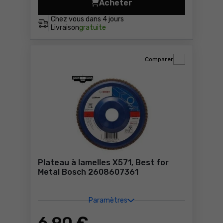
Acheter
Plateau à lamelles X571, B
Chez vous dans
4 jours
Livraison
gratuite
Comparer
Plateau à lamelles X571, Best for
Metal Bosch 2608607361
Paramètres
6
,90 €