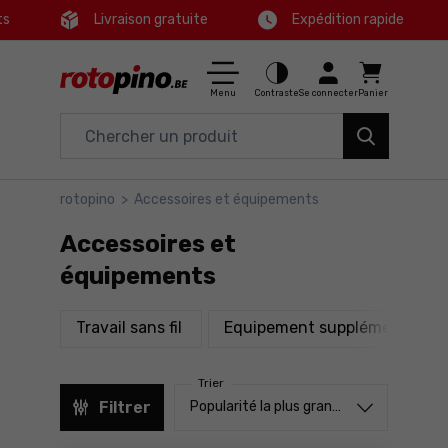
ts
Livraison gratuite
Expédition rapide
Ctrl
M
Maison & Jardin
Menu principal
Menu
Contraste
Se connecter
Panier
Outils électriques
Filtres
Accessoires et équipements
rotopino
>
Accessoires et équipements
Produits
Outils
Accessoires et
Pied de page
Bons plans
équipements
Carte du site
produits
p
Travail sans fil
Equipement supplémentaire
Trier
Trier à partir de
Filtrer
Popularité la plus grande