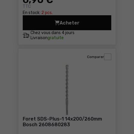
TTC
En stock:
2 pcs.
Acheter
Plateau à lamelles X571, B
Chez vous dans
4 jours
Livraison
gratuite
Comparer
Foret SDS-Plus-1 14x200/260mm
Bosch 2608680283