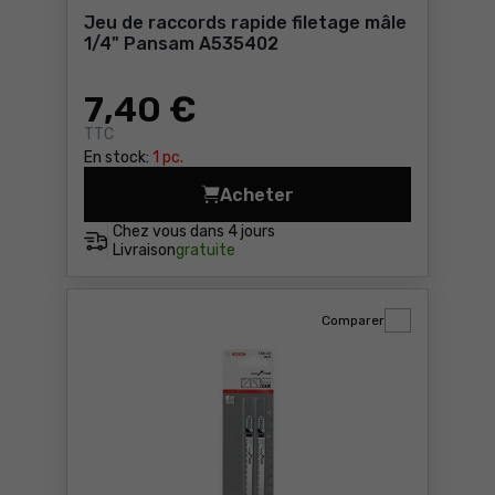
Jeu de raccords rapide filetage mâle
1/4" Pansam A535402
7
,40 €
TTC
En stock:
1 pc.
Acheter
Jeu de raccords rapide fil
Chez vous dans
4 jours
Livraison
gratuite
Comparer