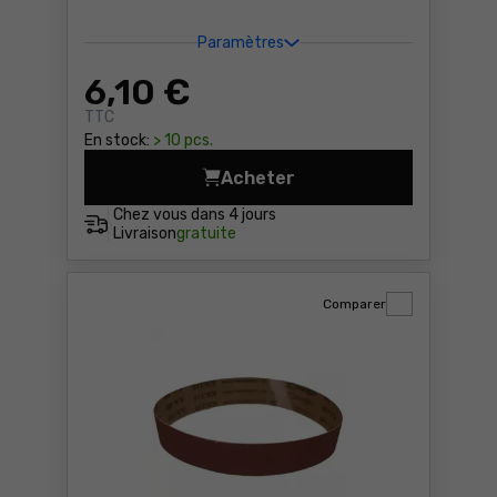
Paramètres
6
,10 €
TTC
En stock:
> 10 pcs.
Acheter
Eponge à poncer 96x26x69m
Chez vous dans
4 jours
Livraison
gratuite
Comparer