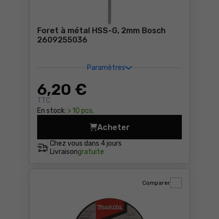
Foret à métal HSS-G, 2mm Bosch
2609255036
Paramètres
6
,20 €
TTC
En stock:
> 10 pcs.
Acheter
Foret à métal HSS-G, 2mm 
Chez vous dans
4 jours
Livraison
gratuite
Comparer