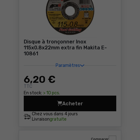
Disque à tronçonner Inox
115x0.8x22mm extra fin Makita E-
10861
Paramètres
6
,20 €
TTC
En stock:
> 10 pcs.
Acheter
Disque à tronçonner Inox 1
Chez vous dans
4 jours
Livraison
gratuite
Comparer