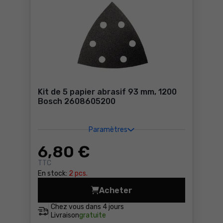
Kit de 5 papier abrasif 93 mm, 1200
Bosch 2608605200
Paramètres
6
,80 €
TTC
En stock:
2 pcs.
Acheter
Kit de 5 papier abrasif 93
Chez vous dans
4 jours
Livraison
gratuite