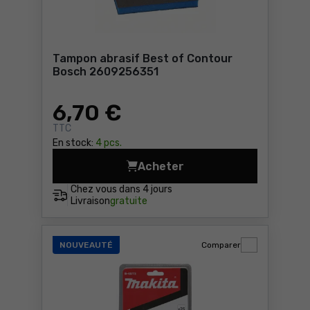
Tampon abrasif Best of Contour
Bosch 2609256351
6
,70 €
TTC
En stock:
4 pcs.
Acheter
Tampon abrasif Best of Co
Chez vous dans
4 jours
Livraison
gratuite
NOUVEAUTÉ
Comparer